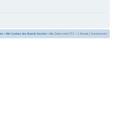
am
•
Alle Cookies des Boards löschen
• Alle Zeiten sind UTC + 1 Stunde [ Sommerzeit ]