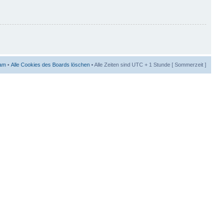
am
•
Alle Cookies des Boards löschen
• Alle Zeiten sind UTC + 1 Stunde [ Sommerzeit ]