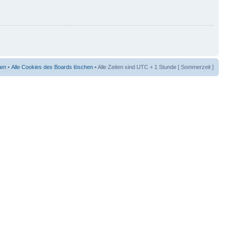
am
•
Alle Cookies des Boards löschen
• Alle Zeiten sind UTC + 1 Stunde [ Sommerzeit ]