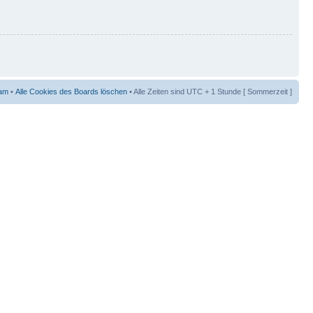
am
•
Alle Cookies des Boards löschen
• Alle Zeiten sind UTC + 1 Stunde [ Sommerzeit ]