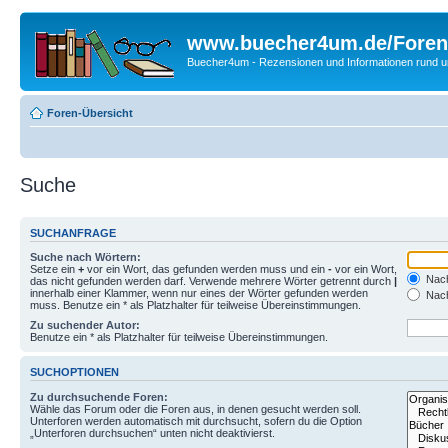
www.buecher4um.de/Foren
Buecher4um - Rezensionen und Informationen rund
Foren-Übersicht
Suche
SUCHANFRAGE
Suche nach Wörtern:
Setze ein
+
vor ein Wort, das gefunden werden muss und ein
-
vor ein Wort,
Nach
das nicht gefunden werden darf. Verwende mehrere Wörter getrennt durch
|
innerhalb einer Klammer, wenn nur eines der Wörter gefunden werden
Nach
muss. Benutze ein * als Platzhalter für teilweise Übereinstimmungen.
Zu suchender Autor:
Benutze ein * als Platzhalter für teilweise Übereinstimmungen.
SUCHOPTIONEN
Zu durchsuchende Foren:
Wähle das Forum oder die Foren aus, in denen gesucht werden soll.
Unterforen werden automatisch mit durchsucht, sofern du die Option
„Unterforen durchsuchen“ unten nicht deaktivierst.