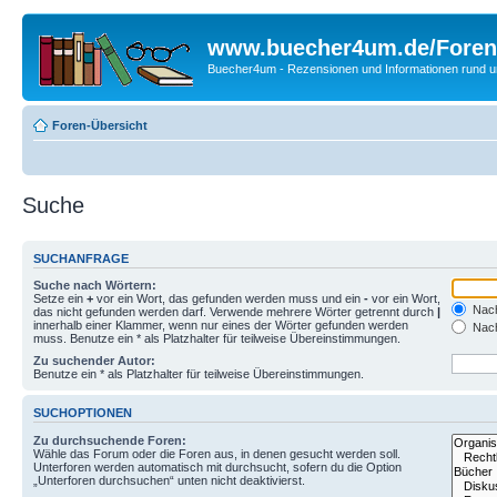
www.buecher4um.de/Foren
Buecher4um - Rezensionen und Informationen rund
Foren-Übersicht
Suche
SUCHANFRAGE
Suche nach Wörtern:
Setze ein
+
vor ein Wort, das gefunden werden muss und ein
-
vor ein Wort,
Nach
das nicht gefunden werden darf. Verwende mehrere Wörter getrennt durch
|
innerhalb einer Klammer, wenn nur eines der Wörter gefunden werden
Nach
muss. Benutze ein * als Platzhalter für teilweise Übereinstimmungen.
Zu suchender Autor:
Benutze ein * als Platzhalter für teilweise Übereinstimmungen.
SUCHOPTIONEN
Zu durchsuchende Foren:
Wähle das Forum oder die Foren aus, in denen gesucht werden soll.
Unterforen werden automatisch mit durchsucht, sofern du die Option
„Unterforen durchsuchen“ unten nicht deaktivierst.