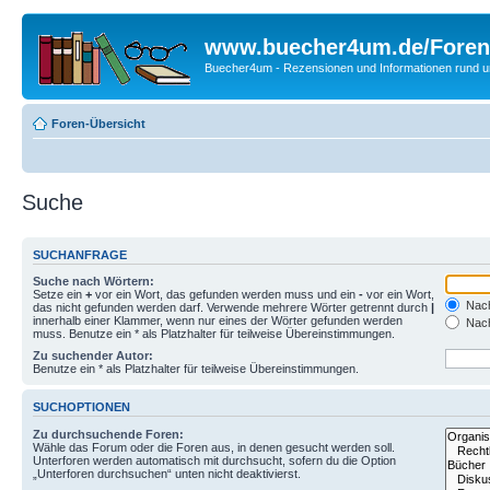
www.buecher4um.de/Foren
Buecher4um - Rezensionen und Informationen rund
Foren-Übersicht
Suche
SUCHANFRAGE
Suche nach Wörtern:
Setze ein
+
vor ein Wort, das gefunden werden muss und ein
-
vor ein Wort,
Nach
das nicht gefunden werden darf. Verwende mehrere Wörter getrennt durch
|
innerhalb einer Klammer, wenn nur eines der Wörter gefunden werden
Nach
muss. Benutze ein * als Platzhalter für teilweise Übereinstimmungen.
Zu suchender Autor:
Benutze ein * als Platzhalter für teilweise Übereinstimmungen.
SUCHOPTIONEN
Zu durchsuchende Foren:
Wähle das Forum oder die Foren aus, in denen gesucht werden soll.
Unterforen werden automatisch mit durchsucht, sofern du die Option
„Unterforen durchsuchen“ unten nicht deaktivierst.