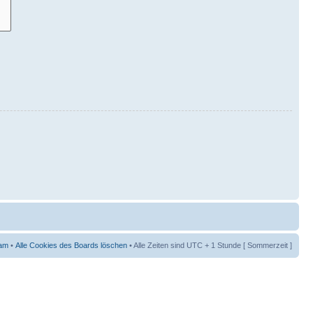
am
•
Alle Cookies des Boards löschen
• Alle Zeiten sind UTC + 1 Stunde [ Sommerzeit ]