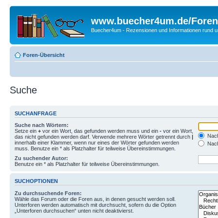
www.buecher4um.de/Foren
Buecher4um - Rezensionen und Informationen rund
Foren-Übersicht
Suche
SUCHANFRAGE
Suche nach Wörtern:
Setze ein
+
vor ein Wort, das gefunden werden muss und ein
-
vor ein Wort,
Nach
das nicht gefunden werden darf. Verwende mehrere Wörter getrennt durch
|
innerhalb einer Klammer, wenn nur eines der Wörter gefunden werden
Nach
muss. Benutze ein * als Platzhalter für teilweise Übereinstimmungen.
Zu suchender Autor:
Benutze ein * als Platzhalter für teilweise Übereinstimmungen.
SUCHOPTIONEN
Zu durchsuchende Foren:
Wähle das Forum oder die Foren aus, in denen gesucht werden soll.
Unterforen werden automatisch mit durchsucht, sofern du die Option
„Unterforen durchsuchen“ unten nicht deaktivierst.