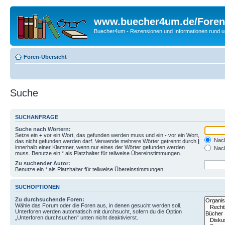
www.buecher4um.de/Foren
Buecher4um - Rezensionen und Informationen rund
Foren-Übersicht
Suche
SUCHANFRAGE
Suche nach Wörtern:
Setze ein
+
vor ein Wort, das gefunden werden muss und ein
-
vor ein Wort,
Nach
das nicht gefunden werden darf. Verwende mehrere Wörter getrennt durch
|
innerhalb einer Klammer, wenn nur eines der Wörter gefunden werden
Nach
muss. Benutze ein * als Platzhalter für teilweise Übereinstimmungen.
Zu suchender Autor:
Benutze ein * als Platzhalter für teilweise Übereinstimmungen.
SUCHOPTIONEN
Zu durchsuchende Foren:
Wähle das Forum oder die Foren aus, in denen gesucht werden soll.
Unterforen werden automatisch mit durchsucht, sofern du die Option
„Unterforen durchsuchen“ unten nicht deaktivierst.