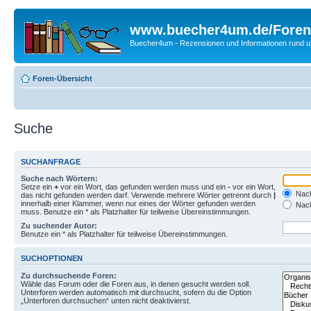
www.buecher4um.de/Foren
Buecher4um - Rezensionen und Informationen rund
Foren-Übersicht
Suche
SUCHANFRAGE
Suche nach Wörtern:
Setze ein
+
vor ein Wort, das gefunden werden muss und ein
-
vor ein Wort,
Nach
das nicht gefunden werden darf. Verwende mehrere Wörter getrennt durch
|
innerhalb einer Klammer, wenn nur eines der Wörter gefunden werden
Nach
muss. Benutze ein * als Platzhalter für teilweise Übereinstimmungen.
Zu suchender Autor:
Benutze ein * als Platzhalter für teilweise Übereinstimmungen.
SUCHOPTIONEN
Zu durchsuchende Foren:
Wähle das Forum oder die Foren aus, in denen gesucht werden soll.
Unterforen werden automatisch mit durchsucht, sofern du die Option
„Unterforen durchsuchen“ unten nicht deaktivierst.