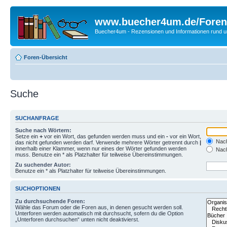
www.buecher4um.de/Foren
Buecher4um - Rezensionen und Informationen rund
Foren-Übersicht
Suche
SUCHANFRAGE
Suche nach Wörtern:
Setze ein
+
vor ein Wort, das gefunden werden muss und ein
-
vor ein Wort,
Nach
das nicht gefunden werden darf. Verwende mehrere Wörter getrennt durch
|
innerhalb einer Klammer, wenn nur eines der Wörter gefunden werden
Nach
muss. Benutze ein * als Platzhalter für teilweise Übereinstimmungen.
Zu suchender Autor:
Benutze ein * als Platzhalter für teilweise Übereinstimmungen.
SUCHOPTIONEN
Zu durchsuchende Foren:
Wähle das Forum oder die Foren aus, in denen gesucht werden soll.
Unterforen werden automatisch mit durchsucht, sofern du die Option
„Unterforen durchsuchen“ unten nicht deaktivierst.