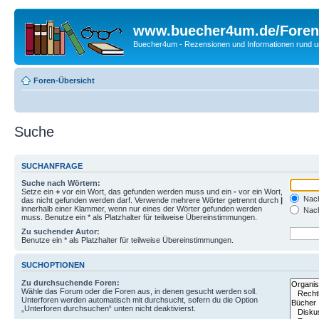
www.buecher4um.de/Foren
Buecher4um - Rezensionen und Informationen rund
Foren-Übersicht
Suche
SUCHANFRAGE
Suche nach Wörtern:
Setze ein
+
vor ein Wort, das gefunden werden muss und ein
-
vor ein Wort,
Nach
das nicht gefunden werden darf. Verwende mehrere Wörter getrennt durch
|
innerhalb einer Klammer, wenn nur eines der Wörter gefunden werden
Nach
muss. Benutze ein * als Platzhalter für teilweise Übereinstimmungen.
Zu suchender Autor:
Benutze ein * als Platzhalter für teilweise Übereinstimmungen.
SUCHOPTIONEN
Zu durchsuchende Foren:
Wähle das Forum oder die Foren aus, in denen gesucht werden soll.
Unterforen werden automatisch mit durchsucht, sofern du die Option
„Unterforen durchsuchen“ unten nicht deaktivierst.