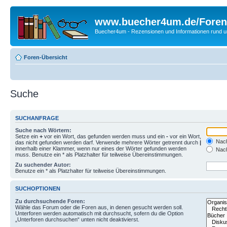
www.buecher4um.de/Foren
Buecher4um - Rezensionen und Informationen rund
Foren-Übersicht
Suche
SUCHANFRAGE
Suche nach Wörtern:
Setze ein
+
vor ein Wort, das gefunden werden muss und ein
-
vor ein Wort,
Nach
das nicht gefunden werden darf. Verwende mehrere Wörter getrennt durch
|
innerhalb einer Klammer, wenn nur eines der Wörter gefunden werden
Nach
muss. Benutze ein * als Platzhalter für teilweise Übereinstimmungen.
Zu suchender Autor:
Benutze ein * als Platzhalter für teilweise Übereinstimmungen.
SUCHOPTIONEN
Zu durchsuchende Foren:
Wähle das Forum oder die Foren aus, in denen gesucht werden soll.
Unterforen werden automatisch mit durchsucht, sofern du die Option
„Unterforen durchsuchen“ unten nicht deaktivierst.