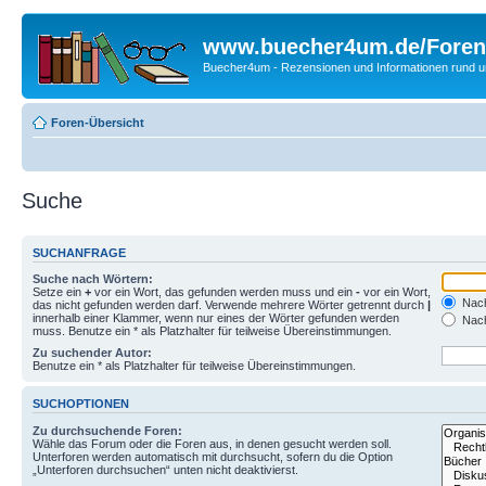
www.buecher4um.de/Foren
Buecher4um - Rezensionen und Informationen rund
Foren-Übersicht
Suche
SUCHANFRAGE
Suche nach Wörtern:
Setze ein
+
vor ein Wort, das gefunden werden muss und ein
-
vor ein Wort,
Nach
das nicht gefunden werden darf. Verwende mehrere Wörter getrennt durch
|
innerhalb einer Klammer, wenn nur eines der Wörter gefunden werden
Nach
muss. Benutze ein * als Platzhalter für teilweise Übereinstimmungen.
Zu suchender Autor:
Benutze ein * als Platzhalter für teilweise Übereinstimmungen.
SUCHOPTIONEN
Zu durchsuchende Foren:
Wähle das Forum oder die Foren aus, in denen gesucht werden soll.
Unterforen werden automatisch mit durchsucht, sofern du die Option
„Unterforen durchsuchen“ unten nicht deaktivierst.