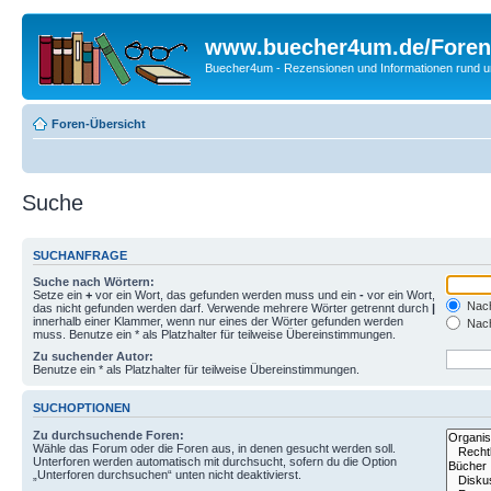
www.buecher4um.de/Foren
Buecher4um - Rezensionen und Informationen rund
Foren-Übersicht
Suche
SUCHANFRAGE
Suche nach Wörtern:
Setze ein
+
vor ein Wort, das gefunden werden muss und ein
-
vor ein Wort,
Nach
das nicht gefunden werden darf. Verwende mehrere Wörter getrennt durch
|
innerhalb einer Klammer, wenn nur eines der Wörter gefunden werden
Nach
muss. Benutze ein * als Platzhalter für teilweise Übereinstimmungen.
Zu suchender Autor:
Benutze ein * als Platzhalter für teilweise Übereinstimmungen.
SUCHOPTIONEN
Zu durchsuchende Foren:
Wähle das Forum oder die Foren aus, in denen gesucht werden soll.
Unterforen werden automatisch mit durchsucht, sofern du die Option
„Unterforen durchsuchen“ unten nicht deaktivierst.