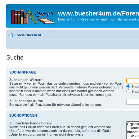
www.buecher4um.de/Foren
Buecher4um - Rezensionen und Informationen rund
Foren-Übersicht
Suche
SUCHANFRAGE
Suche nach Wörtern:
Setze ein
+
vor ein Wort, das gefunden werden muss und ein
-
vor ein Wort,
Nach
das nicht gefunden werden darf. Verwende mehrere Wörter getrennt durch
|
innerhalb einer Klammer, wenn nur eines der Wörter gefunden werden
Nach
muss. Benutze ein * als Platzhalter für teilweise Übereinstimmungen.
Zu suchender Autor:
Benutze ein * als Platzhalter für teilweise Übereinstimmungen.
SUCHOPTIONEN
Zu durchsuchende Foren:
Wähle das Forum oder die Foren aus, in denen gesucht werden soll.
Unterforen werden automatisch mit durchsucht, sofern du die Option
„Unterforen durchsuchen“ unten nicht deaktivierst.