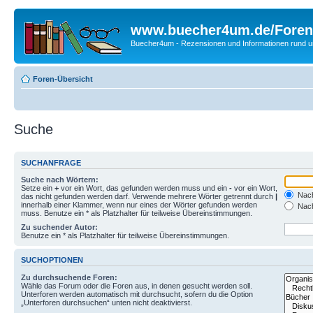
www.buecher4um.de/Foren
Buecher4um - Rezensionen und Informationen rund
Foren-Übersicht
Suche
SUCHANFRAGE
Suche nach Wörtern:
Setze ein
+
vor ein Wort, das gefunden werden muss und ein
-
vor ein Wort,
Nach
das nicht gefunden werden darf. Verwende mehrere Wörter getrennt durch
|
innerhalb einer Klammer, wenn nur eines der Wörter gefunden werden
Nach
muss. Benutze ein * als Platzhalter für teilweise Übereinstimmungen.
Zu suchender Autor:
Benutze ein * als Platzhalter für teilweise Übereinstimmungen.
SUCHOPTIONEN
Zu durchsuchende Foren:
Wähle das Forum oder die Foren aus, in denen gesucht werden soll.
Unterforen werden automatisch mit durchsucht, sofern du die Option
„Unterforen durchsuchen“ unten nicht deaktivierst.