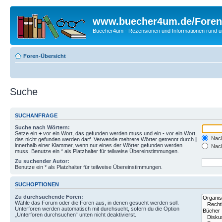
www.buecher4um.de/Foren
Buecher4um - Rezensionen und Informationen rund
Foren-Übersicht
Suche
SUCHANFRAGE
Suche nach Wörtern:
Setze ein
+
vor ein Wort, das gefunden werden muss und ein
-
vor ein Wort,
Nach
das nicht gefunden werden darf. Verwende mehrere Wörter getrennt durch
|
innerhalb einer Klammer, wenn nur eines der Wörter gefunden werden
Nach
muss. Benutze ein * als Platzhalter für teilweise Übereinstimmungen.
Zu suchender Autor:
Benutze ein * als Platzhalter für teilweise Übereinstimmungen.
SUCHOPTIONEN
Zu durchsuchende Foren:
Wähle das Forum oder die Foren aus, in denen gesucht werden soll.
Unterforen werden automatisch mit durchsucht, sofern du die Option
„Unterforen durchsuchen“ unten nicht deaktivierst.