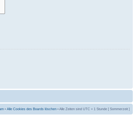
am
•
Alle Cookies des Boards löschen
• Alle Zeiten sind UTC + 1 Stunde [ Sommerzeit ]