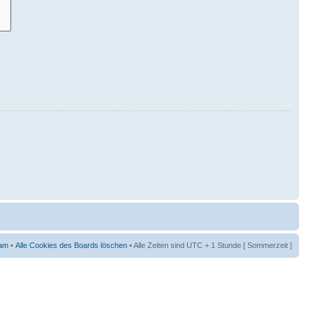
am
•
Alle Cookies des Boards löschen
• Alle Zeiten sind UTC + 1 Stunde [ Sommerzeit ]