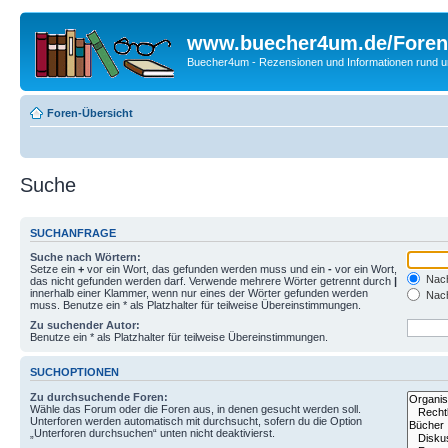
www.buecher4um.de/Foren
Buecher4um - Rezensionen und Informationen rund
Foren-Übersicht
Suche
SUCHANFRAGE
Suche nach Wörtern:
Setze ein
+
vor ein Wort, das gefunden werden muss und ein
-
vor ein Wort,
Nach
das nicht gefunden werden darf. Verwende mehrere Wörter getrennt durch
|
innerhalb einer Klammer, wenn nur eines der Wörter gefunden werden
Nach
muss. Benutze ein * als Platzhalter für teilweise Übereinstimmungen.
Zu suchender Autor:
Benutze ein * als Platzhalter für teilweise Übereinstimmungen.
SUCHOPTIONEN
Zu durchsuchende Foren:
Wähle das Forum oder die Foren aus, in denen gesucht werden soll.
Unterforen werden automatisch mit durchsucht, sofern du die Option
„Unterforen durchsuchen“ unten nicht deaktivierst.