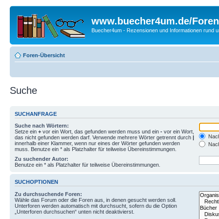
www.buecher4um.de/Foren
Buecher4um - Rezensionen und Informationen rund
Foren-Übersicht
Suche
SUCHANFRAGE
Suche nach Wörtern:
Setze ein
+
vor ein Wort, das gefunden werden muss und ein
-
vor ein Wort,
Nach
das nicht gefunden werden darf. Verwende mehrere Wörter getrennt durch
|
innerhalb einer Klammer, wenn nur eines der Wörter gefunden werden
Nach
muss. Benutze ein * als Platzhalter für teilweise Übereinstimmungen.
Zu suchender Autor:
Benutze ein * als Platzhalter für teilweise Übereinstimmungen.
SUCHOPTIONEN
Zu durchsuchende Foren:
Wähle das Forum oder die Foren aus, in denen gesucht werden soll.
Unterforen werden automatisch mit durchsucht, sofern du die Option
„Unterforen durchsuchen“ unten nicht deaktivierst.