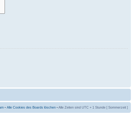
am
•
Alle Cookies des Boards löschen
• Alle Zeiten sind UTC + 1 Stunde [ Sommerzeit ]