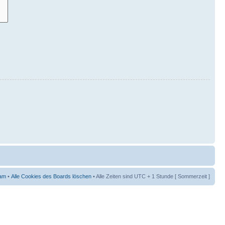
am
•
Alle Cookies des Boards löschen
• Alle Zeiten sind UTC + 1 Stunde [ Sommerzeit ]