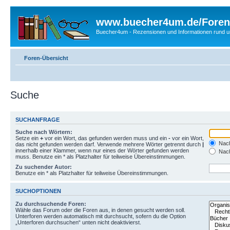
www.buecher4um.de/Foren
Buecher4um - Rezensionen und Informationen rund
Foren-Übersicht
Suche
SUCHANFRAGE
Suche nach Wörtern:
Setze ein
+
vor ein Wort, das gefunden werden muss und ein
-
vor ein Wort,
Nach
das nicht gefunden werden darf. Verwende mehrere Wörter getrennt durch
|
innerhalb einer Klammer, wenn nur eines der Wörter gefunden werden
Nach
muss. Benutze ein * als Platzhalter für teilweise Übereinstimmungen.
Zu suchender Autor:
Benutze ein * als Platzhalter für teilweise Übereinstimmungen.
SUCHOPTIONEN
Zu durchsuchende Foren:
Wähle das Forum oder die Foren aus, in denen gesucht werden soll.
Unterforen werden automatisch mit durchsucht, sofern du die Option
„Unterforen durchsuchen“ unten nicht deaktivierst.