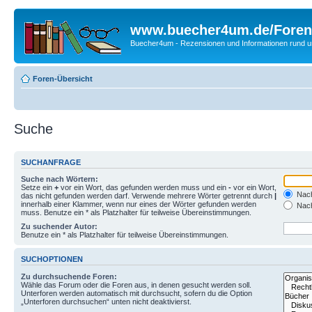
www.buecher4um.de/Foren
Buecher4um - Rezensionen und Informationen rund
Foren-Übersicht
Suche
SUCHANFRAGE
Suche nach Wörtern:
Setze ein
+
vor ein Wort, das gefunden werden muss und ein
-
vor ein Wort,
Nach
das nicht gefunden werden darf. Verwende mehrere Wörter getrennt durch
|
innerhalb einer Klammer, wenn nur eines der Wörter gefunden werden
Nach
muss. Benutze ein * als Platzhalter für teilweise Übereinstimmungen.
Zu suchender Autor:
Benutze ein * als Platzhalter für teilweise Übereinstimmungen.
SUCHOPTIONEN
Zu durchsuchende Foren:
Wähle das Forum oder die Foren aus, in denen gesucht werden soll.
Unterforen werden automatisch mit durchsucht, sofern du die Option
„Unterforen durchsuchen“ unten nicht deaktivierst.