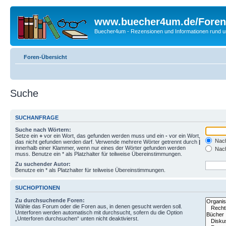
www.buecher4um.de/Foren
Buecher4um - Rezensionen und Informationen rund
Foren-Übersicht
Suche
SUCHANFRAGE
Suche nach Wörtern:
Setze ein
+
vor ein Wort, das gefunden werden muss und ein
-
vor ein Wort,
Nach
das nicht gefunden werden darf. Verwende mehrere Wörter getrennt durch
|
innerhalb einer Klammer, wenn nur eines der Wörter gefunden werden
Nach
muss. Benutze ein * als Platzhalter für teilweise Übereinstimmungen.
Zu suchender Autor:
Benutze ein * als Platzhalter für teilweise Übereinstimmungen.
SUCHOPTIONEN
Zu durchsuchende Foren:
Wähle das Forum oder die Foren aus, in denen gesucht werden soll.
Unterforen werden automatisch mit durchsucht, sofern du die Option
„Unterforen durchsuchen“ unten nicht deaktivierst.