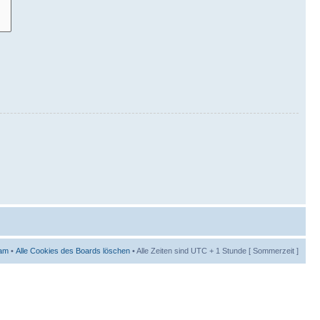
am
•
Alle Cookies des Boards löschen
• Alle Zeiten sind UTC + 1 Stunde [ Sommerzeit ]