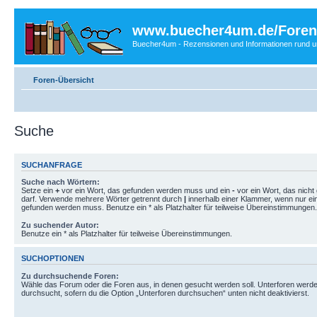
www.buecher4um.de/Foren
Buecher4um - Rezensionen und Informationen rund
Foren-Übersicht
Suche
SUCHANFRAGE
Suche nach Wörtern:
Setze ein
+
vor ein Wort, das gefunden werden muss und ein
-
vor ein Wort, das nich
darf. Verwende mehrere Wörter getrennt durch
|
innerhalb einer Klammer, wenn nur ei
gefunden werden muss. Benutze ein * als Platzhalter für teilweise Übereinstimmungen.
Zu suchender Autor:
Benutze ein * als Platzhalter für teilweise Übereinstimmungen.
SUCHOPTIONEN
Zu durchsuchende Foren:
Wähle das Forum oder die Foren aus, in denen gesucht werden soll. Unterforen werde
durchsucht, sofern du die Option „Unterforen durchsuchen“ unten nicht deaktivierst.