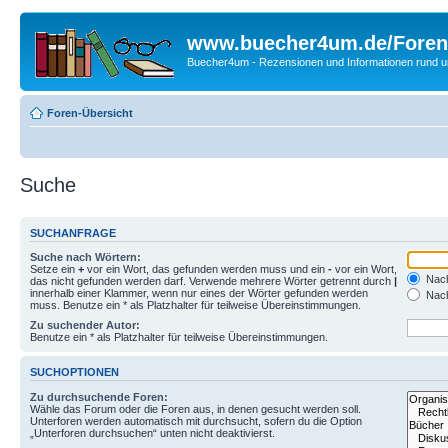
www.buecher4um.de/Foren
Buecher4um - Rezensionen und Informationen rund
Foren-Übersicht
Suche
SUCHANFRAGE
Suche nach Wörtern:
Setze ein
+
vor ein Wort, das gefunden werden muss und ein
-
vor ein Wort,
Nach
das nicht gefunden werden darf. Verwende mehrere Wörter getrennt durch
|
innerhalb einer Klammer, wenn nur eines der Wörter gefunden werden
Nach
muss. Benutze ein * als Platzhalter für teilweise Übereinstimmungen.
Zu suchender Autor:
Benutze ein * als Platzhalter für teilweise Übereinstimmungen.
SUCHOPTIONEN
Zu durchsuchende Foren:
Wähle das Forum oder die Foren aus, in denen gesucht werden soll.
Unterforen werden automatisch mit durchsucht, sofern du die Option
„Unterforen durchsuchen“ unten nicht deaktivierst.