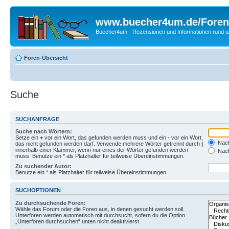
www.buecher4um.de/Foren
Buecher4um - Rezensionen und Informationen rund
Foren-Übersicht
Suche
SUCHANFRAGE
Suche nach Wörtern:
Setze ein
+
vor ein Wort, das gefunden werden muss und ein
-
vor ein Wort,
Nach
das nicht gefunden werden darf. Verwende mehrere Wörter getrennt durch
|
innerhalb einer Klammer, wenn nur eines der Wörter gefunden werden
Nach
muss. Benutze ein * als Platzhalter für teilweise Übereinstimmungen.
Zu suchender Autor:
Benutze ein * als Platzhalter für teilweise Übereinstimmungen.
SUCHOPTIONEN
Zu durchsuchende Foren:
Wähle das Forum oder die Foren aus, in denen gesucht werden soll.
Unterforen werden automatisch mit durchsucht, sofern du die Option
„Unterforen durchsuchen“ unten nicht deaktivierst.