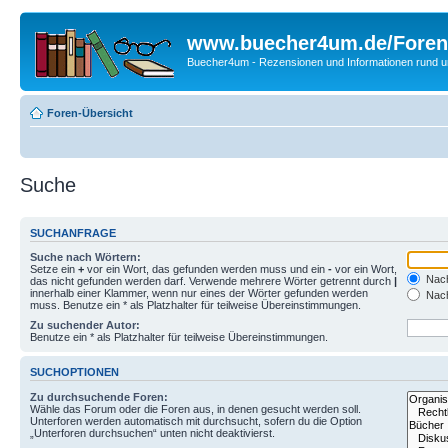
www.buecher4um.de/Foren
Buecher4um - Rezensionen und Informationen rund
Foren-Übersicht
Suche
SUCHANFRAGE
Suche nach Wörtern:
Setze ein
+
vor ein Wort, das gefunden werden muss und ein
-
vor ein Wort,
Nach
das nicht gefunden werden darf. Verwende mehrere Wörter getrennt durch
|
innerhalb einer Klammer, wenn nur eines der Wörter gefunden werden
Nach
muss. Benutze ein * als Platzhalter für teilweise Übereinstimmungen.
Zu suchender Autor:
Benutze ein * als Platzhalter für teilweise Übereinstimmungen.
SUCHOPTIONEN
Zu durchsuchende Foren:
Wähle das Forum oder die Foren aus, in denen gesucht werden soll.
Unterforen werden automatisch mit durchsucht, sofern du die Option
„Unterforen durchsuchen“ unten nicht deaktivierst.