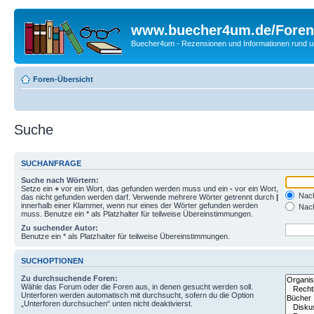
www.buecher4um.de/Foren
Buecher4um - Rezensionen und Informationen rund
Foren-Übersicht
Suche
SUCHANFRAGE
Suche nach Wörtern:
Setze ein
+
vor ein Wort, das gefunden werden muss und ein
-
vor ein Wort,
Nach
das nicht gefunden werden darf. Verwende mehrere Wörter getrennt durch
|
innerhalb einer Klammer, wenn nur eines der Wörter gefunden werden
Nach
muss. Benutze ein * als Platzhalter für teilweise Übereinstimmungen.
Zu suchender Autor:
Benutze ein * als Platzhalter für teilweise Übereinstimmungen.
SUCHOPTIONEN
Zu durchsuchende Foren:
Wähle das Forum oder die Foren aus, in denen gesucht werden soll.
Unterforen werden automatisch mit durchsucht, sofern du die Option
„Unterforen durchsuchen“ unten nicht deaktivierst.