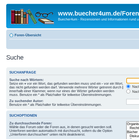
www.buecher4um.de/Foren
Buecher4um - Rezensionen und Informationen rund
Foren-Übersicht
Suche
SUCHANFRAGE
Suche nach Wörtern:
Setze ein
+
vor ein Wort, das gefunden werden muss und ein
-
vor ein Wort,
Nach
das nicht gefunden werden darf. Verwende mehrere Wörter getrennt durch
|
innerhalb einer Klammer, wenn nur eines der Wörter gefunden werden
Nach
muss. Benutze ein * als Platzhalter für teilweise Übereinstimmungen.
Zu suchender Autor:
Benutze ein * als Platzhalter für teilweise Übereinstimmungen.
SUCHOPTIONEN
Zu durchsuchende Foren:
Wähle das Forum oder die Foren aus, in denen gesucht werden soll.
Unterforen werden automatisch mit durchsucht, sofern du die Option
„Unterforen durchsuchen“ unten nicht deaktivierst.