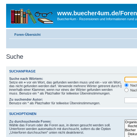
www.buecher4um.de/Foren
Buecher4um - Rezensionen und Informationen rund
Foren-Übersicht
Suche
SUCHANFRAGE
Suche nach Wörtern:
Setze ein
+
vor ein Wort, das gefunden werden muss und ein
-
vor ein Wort,
Nach
das nicht gefunden werden darf. Verwende mehrere Wörter getrennt durch
|
innerhalb einer Klammer, wenn nur eines der Wörter gefunden werden
Nach
muss. Benutze ein * als Platzhalter für teilweise Übereinstimmungen.
Zu suchender Autor:
Benutze ein * als Platzhalter für teilweise Übereinstimmungen.
SUCHOPTIONEN
Zu durchsuchende Foren:
Wähle das Forum oder die Foren aus, in denen gesucht werden soll.
Unterforen werden automatisch mit durchsucht, sofern du die Option
„Unterforen durchsuchen“ unten nicht deaktivierst.