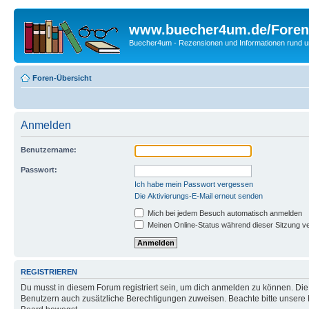
www.buecher4um.de/Foren
Buecher4um - Rezensionen und Informationen rund
Foren-Übersicht
Anmelden
Benutzername:
Passwort:
Ich habe mein Passwort vergessen
Die Aktivierungs-E-Mail erneut senden
Mich bei jedem Besuch automatisch anmelden
Meinen Online-Status während dieser Sitzung v
REGISTRIEREN
Du musst in diesem Forum registriert sein, um dich anmelden zu können. Die R
Benutzern auch zusätzliche Berechtigungen zuweisen. Beachte bitte unsere 