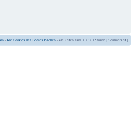
am
•
Alle Cookies des Boards löschen
• Alle Zeiten sind UTC + 1 Stunde [ Sommerzeit ]