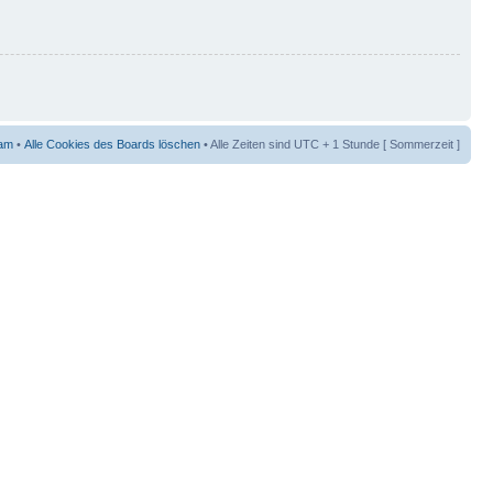
am
•
Alle Cookies des Boards löschen
• Alle Zeiten sind UTC + 1 Stunde [ Sommerzeit ]