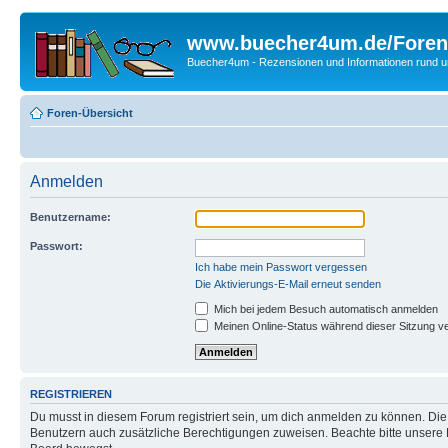
www.buecher4um.de/Foren
Buecher4um - Rezensionen und Informationen rund
Foren-Übersicht
Anmelden
Benutzername:
Passwort:
Ich habe mein Passwort vergessen
Die Aktivierungs-E-Mail erneut senden
Mich bei jedem Besuch automatisch anmelden
Meinen Online-Status während dieser Sitzung v
REGISTRIEREN
Du musst in diesem Forum registriert sein, um dich anmelden zu können. Die R
Benutzern auch zusätzliche Berechtigungen zuweisen. Beachte bitte unsere 