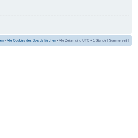
am
•
Alle Cookies des Boards löschen
• Alle Zeiten sind UTC + 1 Stunde [ Sommerzeit ]