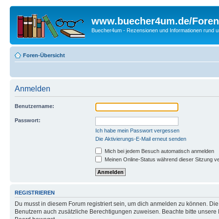
www.buecher4um.de/Foren
Buecher4um - Rezensionen und Informationen rund
Foren-Übersicht
Anmelden
Benutzername:
Passwort:
Ich habe mein Passwort vergessen
Die Aktivierungs-E-Mail erneut senden
Mich bei jedem Besuch automatisch anmelden
Meinen Online-Status während dieser Sitzung v
REGISTRIEREN
Du musst in diesem Forum registriert sein, um dich anmelden zu können. Die R
Benutzern auch zusätzliche Berechtigungen zuweisen. Beachte bitte unsere 