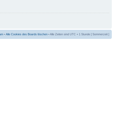
am
•
Alle Cookies des Boards löschen
• Alle Zeiten sind UTC + 1 Stunde [ Sommerzeit ]