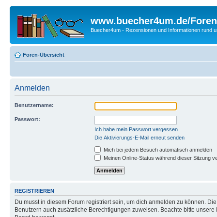
www.buecher4um.de/Foren
Buecher4um - Rezensionen und Informationen rund
Foren-Übersicht
Anmelden
Benutzername:
Passwort:
Ich habe mein Passwort vergessen
Die Aktivierungs-E-Mail erneut senden
Mich bei jedem Besuch automatisch anmelden
Meinen Online-Status während dieser Sitzung v
REGISTRIEREN
Du musst in diesem Forum registriert sein, um dich anmelden zu können. Die R
Benutzern auch zusätzliche Berechtigungen zuweisen. Beachte bitte unsere 