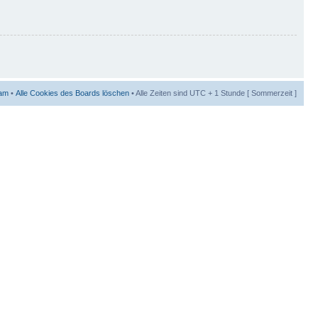
am
•
Alle Cookies des Boards löschen
• Alle Zeiten sind UTC + 1 Stunde [ Sommerzeit ]