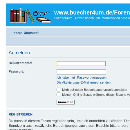
www.buecher4um.de/Foren
Buecher4um - Rezensionen und Informationen rund
Foren-Übersicht
Anmelden
Benutzername:
Passwort:
Ich habe mein Passwort vergessen
Die Aktivierungs-E-Mail erneut senden
Mich bei jedem Besuch automatisch anmelden
Meinen Online-Status während dieser Sitzung v
REGISTRIEREN
Du musst in diesem Forum registriert sein, um dich anmelden zu können. Die R
Benutzern auch zusätzliche Berechtigungen zuweisen. Beachte bitte unsere 