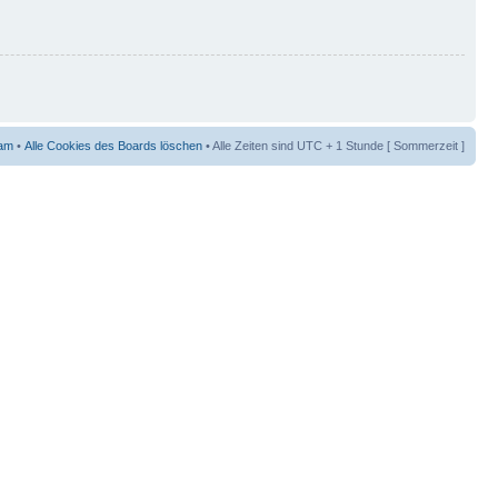
am
•
Alle Cookies des Boards löschen
• Alle Zeiten sind UTC + 1 Stunde [ Sommerzeit ]