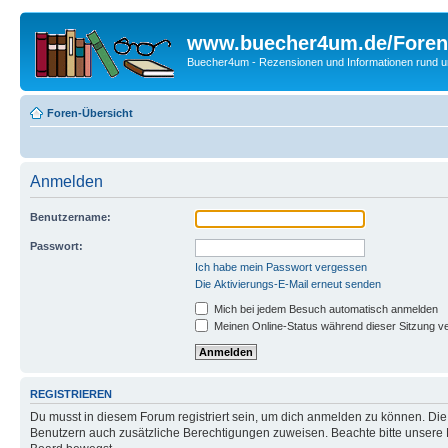
www.buecher4um.de/Foren
Buecher4um - Rezensionen und Informationen rund
Foren-Übersicht
Anmelden
Benutzername:
Passwort:
Ich habe mein Passwort vergessen
Die Aktivierungs-E-Mail erneut senden
Mich bei jedem Besuch automatisch anmelden
Meinen Online-Status während dieser Sitzung v
REGISTRIEREN
Du musst in diesem Forum registriert sein, um dich anmelden zu können. Die R
Benutzern auch zusätzliche Berechtigungen zuweisen. Beachte bitte unsere 