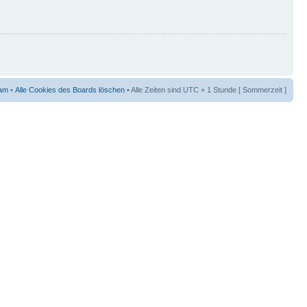
am
•
Alle Cookies des Boards löschen
• Alle Zeiten sind UTC + 1 Stunde [ Sommerzeit ]