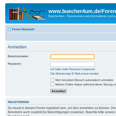
www.buecher4um.de/Foren
Buecher4um - Rezensionen und Informationen rund
Foren-Übersicht
Anmelden
Benutzername:
Passwort:
Ich habe mein Passwort vergessen
Die Aktivierungs-E-Mail erneut senden
Mich bei jedem Besuch automatisch anmelden
Meinen Online-Status während dieser Sitzung v
REGISTRIEREN
Du musst in diesem Forum registriert sein, um dich anmelden zu können. Die R
Benutzern auch zusätzliche Berechtigungen zuweisen. Beachte bitte unsere 