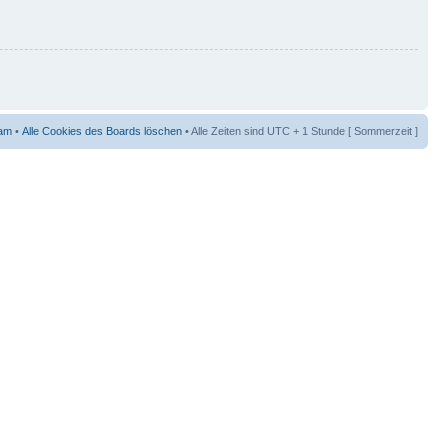
am
•
Alle Cookies des Boards löschen
• Alle Zeiten sind UTC + 1 Stunde [ Sommerzeit ]