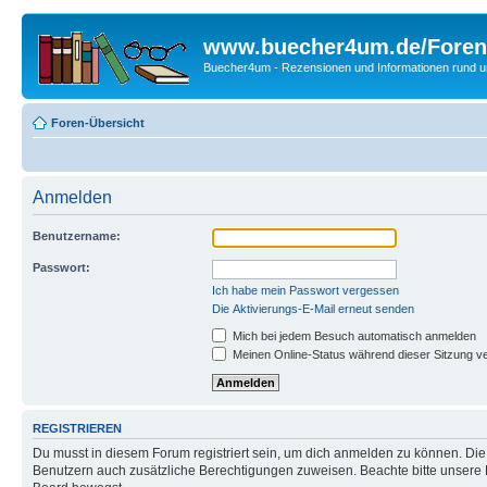
www.buecher4um.de/Foren
Buecher4um - Rezensionen und Informationen rund
Foren-Übersicht
Anmelden
Benutzername:
Passwort:
Ich habe mein Passwort vergessen
Die Aktivierungs-E-Mail erneut senden
Mich bei jedem Besuch automatisch anmelden
Meinen Online-Status während dieser Sitzung v
REGISTRIEREN
Du musst in diesem Forum registriert sein, um dich anmelden zu können. Die R
Benutzern auch zusätzliche Berechtigungen zuweisen. Beachte bitte unsere 