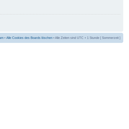
am
•
Alle Cookies des Boards löschen
• Alle Zeiten sind UTC + 1 Stunde [ Sommerzeit ]