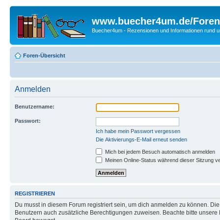
www.buecher4um.de/Foren
Buecher4um - Rezensionen und Informationen rund
Foren-Übersicht
Anmelden
Benutzername:
Passwort:
Ich habe mein Passwort vergessen
Die Aktivierungs-E-Mail erneut senden
Mich bei jedem Besuch automatisch anmelden
Meinen Online-Status während dieser Sitzung v
REGISTRIEREN
Du musst in diesem Forum registriert sein, um dich anmelden zu können. Die R
Benutzern auch zusätzliche Berechtigungen zuweisen. Beachte bitte unsere 