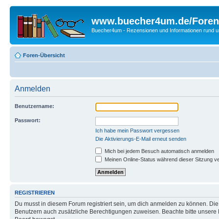
www.buecher4um.de/Foren
Buecher4um - Rezensionen und Informationen rund
Foren-Übersicht
Anmelden
Benutzername:
Passwort:
Ich habe mein Passwort vergessen
Die Aktivierungs-E-Mail erneut senden
Mich bei jedem Besuch automatisch anmelden
Meinen Online-Status während dieser Sitzung v
REGISTRIEREN
Du musst in diesem Forum registriert sein, um dich anmelden zu können. Die R
Benutzern auch zusätzliche Berechtigungen zuweisen. Beachte bitte unsere 