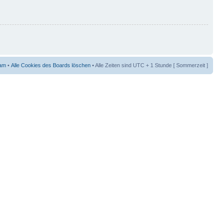
am
•
Alle Cookies des Boards löschen
• Alle Zeiten sind UTC + 1 Stunde [ Sommerzeit ]