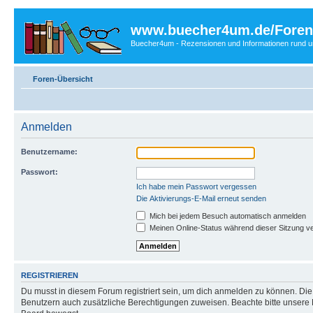
www.buecher4um.de/Foren
Buecher4um - Rezensionen und Informationen rund
Foren-Übersicht
Anmelden
Benutzername:
Passwort:
Ich habe mein Passwort vergessen
Die Aktivierungs-E-Mail erneut senden
Mich bei jedem Besuch automatisch anmelden
Meinen Online-Status während dieser Sitzung v
REGISTRIEREN
Du musst in diesem Forum registriert sein, um dich anmelden zu können. Die R
Benutzern auch zusätzliche Berechtigungen zuweisen. Beachte bitte unsere 