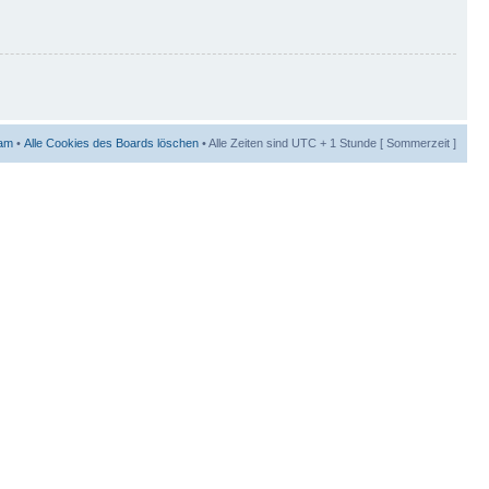
am
•
Alle Cookies des Boards löschen
• Alle Zeiten sind UTC + 1 Stunde [ Sommerzeit ]