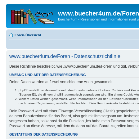
www.buecher4um.de/Foren
Buecher4um - Rezensionen und Informationen rund
Foren-Übersicht
www.buecher4um.de/Foren - Datenschutzrichtlinie
Diese Richtlinie beschreibt, wie „www.buecher4um.de/Foren“ und ggf. verb
UMFANG UND ART DER DATENSPEICHERUNG
Deine Daten werden auf zwei verschiedene Arten gesammelt:
phpBB erstellt bei deinem Besuch des Boards mehrere Cookies. Cookies sind klein
(Session-ID), die dir von phpBB automatisch zugewiesen wird. Ein drittes Cookie w
Weitere Daten werden gesammelt, wenn Informationen an den Betreiber übermittelt we
nach deiner Registrierung erstellten Nachrichten. Dein Benutzerkonto besteht mi
Dein Passwort wird mit einer Einwege-Verschlüsselung (Hash) gespeichert, so
deinem Benutzerkonto für das Board, also geh mit ihm sorgsam um. Insbesonde
vergessen haben, so kannst du die Funktion „Ich habe mein Passwort verge
Passwort an diese Adresse, mit dem du dann auf das Board zugreifen kannst
GESTATTUNG DER DATENSPEICHERUNG