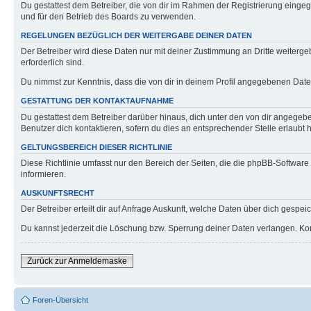
Du gestattest dem Betreiber, die von dir im Rahmen der Registrierung eing
und für den Betrieb des Boards zu verwenden.
REGELUNGEN BEZÜGLICH DER WEITERGABE DEINER DATEN
Der Betreiber wird diese Daten nur mit deiner Zustimmung an Dritte weitergeb
erforderlich sind.
Du nimmst zur Kenntnis, dass die von dir in deinem Profil angegebenen Date
GESTATTUNG DER KONTAKTAUFNAHME
Du gestattest dem Betreiber darüber hinaus, dich unter den von dir angegebe
Benutzer dich kontaktieren, sofern du dies an entsprechender Stelle erlaubt h
GELTUNGSBEREICH DIESER RICHTLINIE
Diese Richtlinie umfasst nur den Bereich der Seiten, die die phpBB-Softwar
informieren.
AUSKUNFTSRECHT
Der Betreiber erteilt dir auf Anfrage Auskunft, welche Daten über dich gespeic
Du kannst jederzeit die Löschung bzw. Sperrung deiner Daten verlangen. Konta
Zurück zur Anmeldemaske
Foren-Übersicht