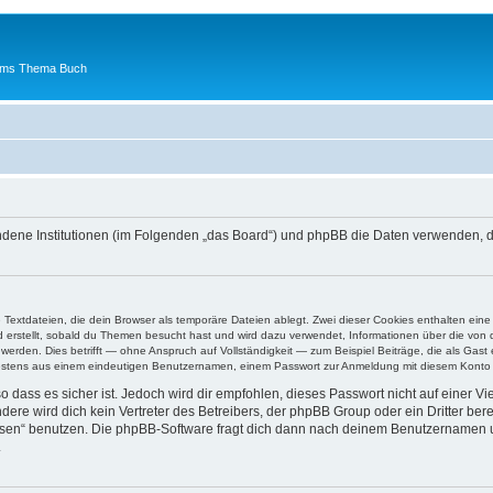
 ums Thema Buch
undene Institutionen (im Folgenden „das Board“) und phpBB die Daten verwenden
e Textdateien, die dein Browser als temporäre Dateien ablegt. Zwei dieser Cookies enthalten e
ird erstellt, sobald du Themen besucht hast und wird dazu verwendet, Informationen über die vo
rden. Dies betrifft — ohne Anspruch auf Vollständigkeit — zum Beispiel Beiträge, die als Gast e
ndestens aus einem eindeutigen Benutzernamen, einem Passwort zur Anmeldung mit diesem Konto u
 dass es sicher ist. Jedoch wird dir empfohlen, dieses Passwort nicht auf einer V
re wird dich kein Vertreter des Betreibers, der phpBB Group oder ein Dritter ber
ssen“ benutzen. Die phpBB-Software fragt dich dann nach deinem Benutzernamen 
.