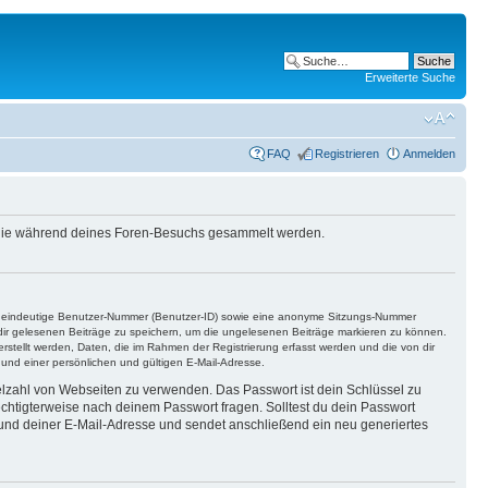
Erweiterte Suche
FAQ
Registrieren
Anmelden
, die während deines Foren-Besuchs gesammelt werden.
ine eindeutige Benutzer-Nummer (Benutzer-ID) sowie eine anonyme Sitzungs-Nummer
n dir gelesenen Beiträge zu speichern, um die ungelesenen Beiträge markieren zu können.
rstellt werden, Daten, die im Rahmen der Registrierung erfasst werden und die von dir
nd einer persönlichen und gültigen E-Mail-Adresse.
ielzahl von Webseiten zu verwenden. Das Passwort ist dein Schlüssel zu
echtigterweise nach deinem Passwort fragen. Solltest du dein Passwort
und deiner E-Mail-Adresse und sendet anschließend ein neu generiertes