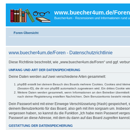
www.buecher4um.de/Foren
Buecher4um - Rezensionen und Informationen rund
Foren-Übersicht
www.buecher4um.de/Foren - Datenschutzrichtlinie
Diese Richtlinie beschreibt, wie „www.buecher4um.de/Foren“ und ggf. verb
UMFANG UND ART DER DATENSPEICHERUNG
Deine Daten werden auf zwei verschiedene Arten gesammelt:
phpBB erstellt bei deinem Besuch des Boards mehrere Cookies. Cookies sind klein
(Session-ID), die dir von phpBB automatisch zugewiesen wird. Ein drittes Cookie w
Weitere Daten werden gesammelt, wenn Informationen an den Betreiber übermittelt we
nach deiner Registrierung erstellten Nachrichten. Dein Benutzerkonto besteht mi
Dein Passwort wird mit einer Einwege-Verschlüsselung (Hash) gespeichert, so
deinem Benutzerkonto für das Board, also geh mit ihm sorgsam um. Insbesonde
vergessen haben, so kannst du die Funktion „Ich habe mein Passwort verge
Passwort an diese Adresse, mit dem du dann auf das Board zugreifen kannst
GESTATTUNG DER DATENSPEICHERUNG