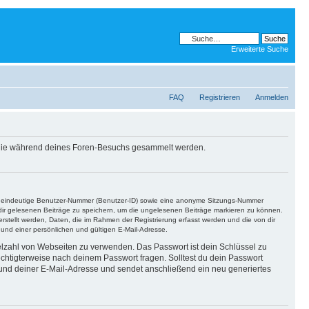
Erweiterte Suche
FAQ
Registrieren
Anmelden
, die während deines Foren-Besuchs gesammelt werden.
ine eindeutige Benutzer-Nummer (Benutzer-ID) sowie eine anonyme Sitzungs-Nummer
n dir gelesenen Beiträge zu speichern, um die ungelesenen Beiträge markieren zu können.
rstellt werden, Daten, die im Rahmen der Registrierung erfasst werden und die von dir
nd einer persönlichen und gültigen E-Mail-Adresse.
ielzahl von Webseiten zu verwenden. Das Passwort ist dein Schlüssel zu
echtigterweise nach deinem Passwort fragen. Solltest du dein Passwort
und deiner E-Mail-Adresse und sendet anschließend ein neu generiertes