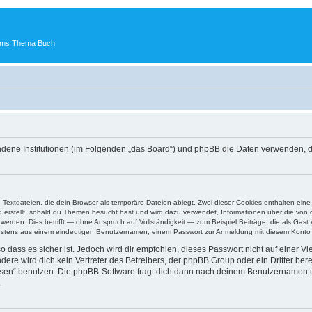
 ums Thema Buch
undene Institutionen (im Folgenden „das Board“) und phpBB die Daten verwenden
e Textdateien, die dein Browser als temporäre Dateien ablegt. Zwei dieser Cookies enthalten e
ird erstellt, sobald du Themen besucht hast und wird dazu verwendet, Informationen über die vo
rden. Dies betrifft — ohne Anspruch auf Vollständigkeit — zum Beispiel Beiträge, die als Gast e
ndestens aus einem eindeutigen Benutzernamen, einem Passwort zur Anmeldung mit diesem Konto u
 dass es sicher ist. Jedoch wird dir empfohlen, dieses Passwort nicht auf einer V
re wird dich kein Vertreter des Betreibers, der phpBB Group oder ein Dritter ber
ssen“ benutzen. Die phpBB-Software fragt dich dann nach deinem Benutzernamen 
.