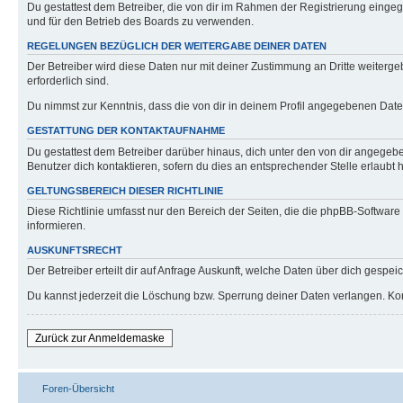
Du gestattest dem Betreiber, die von dir im Rahmen der Registrierung eing
und für den Betrieb des Boards zu verwenden.
REGELUNGEN BEZÜGLICH DER WEITERGABE DEINER DATEN
Der Betreiber wird diese Daten nur mit deiner Zustimmung an Dritte weitergeb
erforderlich sind.
Du nimmst zur Kenntnis, dass die von dir in deinem Profil angegebenen Date
GESTATTUNG DER KONTAKTAUFNAHME
Du gestattest dem Betreiber darüber hinaus, dich unter den von dir angegebe
Benutzer dich kontaktieren, sofern du dies an entsprechender Stelle erlaubt h
GELTUNGSBEREICH DIESER RICHTLINIE
Diese Richtlinie umfasst nur den Bereich der Seiten, die die phpBB-Softwar
informieren.
AUSKUNFTSRECHT
Der Betreiber erteilt dir auf Anfrage Auskunft, welche Daten über dich gespeic
Du kannst jederzeit die Löschung bzw. Sperrung deiner Daten verlangen. Konta
Zurück zur Anmeldemaske
Foren-Übersicht