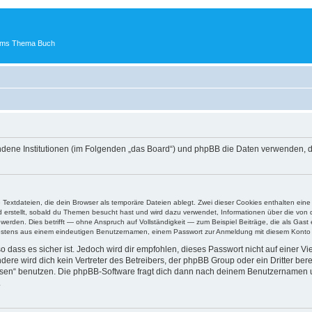
 ums Thema Buch
undene Institutionen (im Folgenden „das Board“) und phpBB die Daten verwenden
e Textdateien, die dein Browser als temporäre Dateien ablegt. Zwei dieser Cookies enthalten e
ird erstellt, sobald du Themen besucht hast und wird dazu verwendet, Informationen über die vo
rden. Dies betrifft — ohne Anspruch auf Vollständigkeit — zum Beispiel Beiträge, die als Gast e
ndestens aus einem eindeutigen Benutzernamen, einem Passwort zur Anmeldung mit diesem Konto u
 dass es sicher ist. Jedoch wird dir empfohlen, dieses Passwort nicht auf einer V
re wird dich kein Vertreter des Betreibers, der phpBB Group oder ein Dritter ber
ssen“ benutzen. Die phpBB-Software fragt dich dann nach deinem Benutzernamen 
.