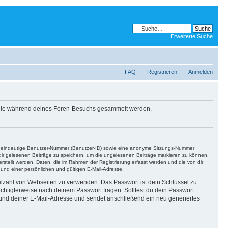
Erweiterte Suche
FAQ
Registrieren
Anmelden
, die während deines Foren-Besuchs gesammelt werden.
ine eindeutige Benutzer-Nummer (Benutzer-ID) sowie eine anonyme Sitzungs-Nummer
n dir gelesenen Beiträge zu speichern, um die ungelesenen Beiträge markieren zu können.
rstellt werden, Daten, die im Rahmen der Registrierung erfasst werden und die von dir
nd einer persönlichen und gültigen E-Mail-Adresse.
ielzahl von Webseiten zu verwenden. Das Passwort ist dein Schlüssel zu
echtigterweise nach deinem Passwort fragen. Solltest du dein Passwort
und deiner E-Mail-Adresse und sendet anschließend ein neu generiertes