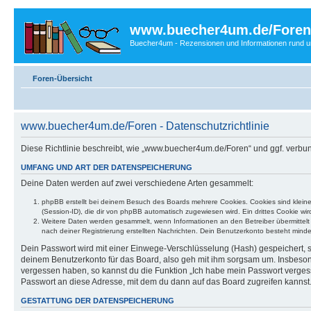
www.buecher4um.de/Foren
Buecher4um - Rezensionen und Informationen rund
Foren-Übersicht
www.buecher4um.de/Foren - Datenschutzrichtlinie
Diese Richtlinie beschreibt, wie „www.buecher4um.de/Foren“ und ggf. verb
UMFANG UND ART DER DATENSPEICHERUNG
Deine Daten werden auf zwei verschiedene Arten gesammelt:
phpBB erstellt bei deinem Besuch des Boards mehrere Cookies. Cookies sind klein
(Session-ID), die dir von phpBB automatisch zugewiesen wird. Ein drittes Cookie w
Weitere Daten werden gesammelt, wenn Informationen an den Betreiber übermittelt we
nach deiner Registrierung erstellten Nachrichten. Dein Benutzerkonto besteht mi
Dein Passwort wird mit einer Einwege-Verschlüsselung (Hash) gespeichert, so
deinem Benutzerkonto für das Board, also geh mit ihm sorgsam um. Insbesonde
vergessen haben, so kannst du die Funktion „Ich habe mein Passwort verge
Passwort an diese Adresse, mit dem du dann auf das Board zugreifen kannst
GESTATTUNG DER DATENSPEICHERUNG