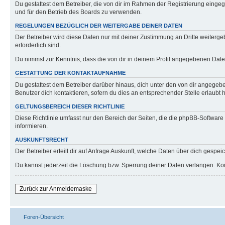
Du gestattest dem Betreiber, die von dir im Rahmen der Registrierung eing
und für den Betrieb des Boards zu verwenden.
REGELUNGEN BEZÜGLICH DER WEITERGABE DEINER DATEN
Der Betreiber wird diese Daten nur mit deiner Zustimmung an Dritte weitergeb
erforderlich sind.
Du nimmst zur Kenntnis, dass die von dir in deinem Profil angegebenen Date
GESTATTUNG DER KONTAKTAUFNAHME
Du gestattest dem Betreiber darüber hinaus, dich unter den von dir angegebe
Benutzer dich kontaktieren, sofern du dies an entsprechender Stelle erlaubt h
GELTUNGSBEREICH DIESER RICHTLINIE
Diese Richtlinie umfasst nur den Bereich der Seiten, die die phpBB-Softwar
informieren.
AUSKUNFTSRECHT
Der Betreiber erteilt dir auf Anfrage Auskunft, welche Daten über dich gespeic
Du kannst jederzeit die Löschung bzw. Sperrung deiner Daten verlangen. Konta
Zurück zur Anmeldemaske
Foren-Übersicht