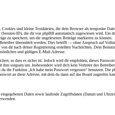
Cookies sind kleine Textdateien, die dein Browser als temporäre Datei
ssion-ID), die dir von phpBB automatisch zugewiesen wird. Ein dritt
räge zu speichern, um die ungelesenen Beiträge markieren zu können.
reiber übermittelt werden. Dies betrifft — ohne Anspruch auf Vollstän
 von dir nach deiner Registrierung erstellten Nachrichten. Dein Benu
sönlichen und gültigen E-Mail-Adresse.
ert, so dass es sicher ist. Jedoch wird dir empfohlen, dieses Passwor
mit ihm sorgsam um. Insbesondere wird dich kein Vertreter des Betreibe
nst du die Funktion „Ich habe mein Passwort vergessen“ benutzen. Di
asswort an diese Adresse, mit dem du dann auf das Board zugreifen kan
ng eingegebenen Daten sowie laufende Zugriffsdaten (Datum und Uhrze
verwenden.